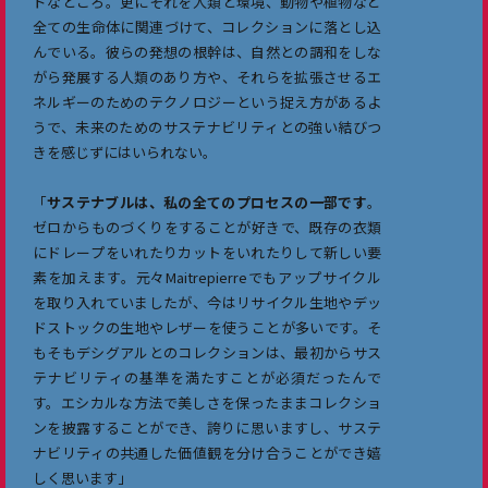
ドなところ。更にそれを人類と環境、動物や植物など
全ての生命体に関連づけて、コレクションに落とし込
んでいる。彼らの発想の根幹は、自然との調和をしな
がら発展する人類のあり方や、それらを拡張させるエ
ネルギーのためのテクノロジーという捉え方があるよ
うで、未来のためのサステナビリティとの強い結びつ
きを感じずにはいられない。
「
サステナブルは、私の全てのプロセスの一部です
。
ゼロからものづくりをすることが好きで、既存の衣類
にドレープをいれたりカットをいれたりして新しい要
素を加えます。元々Maitrepierreでもアップサイクル
を取り入れていましたが、今はリサイクル生地やデッ
ドストックの生地やレザーを使うことが多いです。そ
もそもデシグアルとのコレクションは、最初からサス
テナビリティの基準を満たすことが必須だったんで
す。エシカルな方法で美しさを保ったままコレクショ
ンを披露することができ、誇りに思いますし、サステ
ナビリティの共通した価値観を分け合うことができ嬉
しく思います」