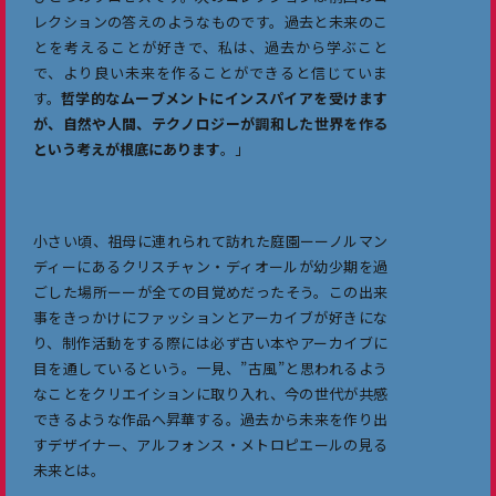
レクションの答えのようなものです。過去と未来のこ
とを考えることが好きで、私は、過去から学ぶこと
で、より良い未来を作ることができると信じていま
す。
哲学的なムーブメントにインスパイアを受けます
が、自然や人間、テクノロジーが調和した世界を作る
Shop
という考えが根底にあります
。」
Feature
小さい頃、祖母に連れられて訪れた庭園ーーノルマン
Fashion
ディーにあるクリスチャン・ディオールが幼少期を過
ごした場所ーーが全ての目覚めだったそう。この出来
Design / Art
事をきっかけにファッションとアーカイブが好きにな
り、制作活動をする際には必ず古い本やアーカイブに
Local
目を通しているという。一見、”古風”と思われるよう
なことをクリエイションに取り入れ、今の世代が共感
Research
できるような作品へ昇華する。過去から未来を作り出
すデザイナー、アルフォンス・メトロピエールの見る
Fanfare
未来とは。