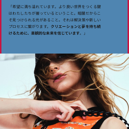
TP Visa
「希望に満ち溢れています。より良い世界をつくる鍵
はわたしたちが握っているということ。暗闇だからこ
Top
そ見つけられる光があること。それは解決策や新しい
プロセスに繋がります。
クリエーションと夢を持ち続
けるために、楽観的な未来を信じています
。」
⚫︎Contact
⚫︎Instagram
© TENDER PARTY/ LITTLE LIGHTS All Rights Reserved