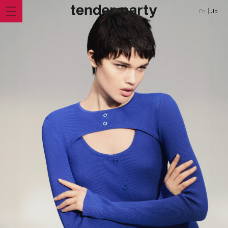
En
Jp